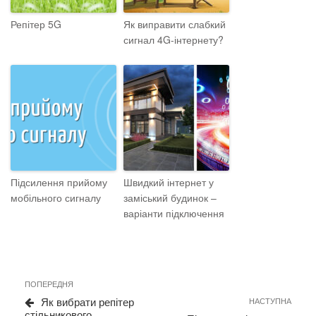
Репітер 5G
Як виправити слабкий
сигнал 4G-інтернету?
Підсилення прийому
Швидкий інтернет у
мобільного сигналу
заміський будинок –
варіанти підключення
Навігація
Previous
ПОПЕРЕДНЯ
записів
Post
Next
Як вибрати репітер
НАСТУПНА
Post
стільникового