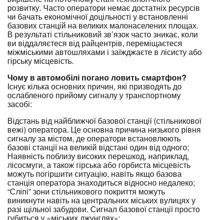
розвитку. Часто оператори немає достатніх ресурсів
чи бачать економічної доцільності у встановленні
базових станцій на великих малонаселених площах.
В результаті стільниковий зв’язок часто зникає, коли
ви віддаляєтеся від райцентрів, переміщаєтеся
міжміськими автошляхами і заїжджаєте в лісисту або
гірську місцевість.
Чому в автомобілі погано ловить смартфон?
Існує кілька основних причин, які призводять до
ослабленого прийому сигналу у транспортному
засобі:
Відстань від найближчої базової станції (стільникової
вежі) оператора. Це основна причина низького рівня
сигналу за містом, де оператори встановлюють
базові станції на великій відстані один від одного;
Наявність поблизу високих перешкод, наприклад,
лісосмуги, а також гірська або горбиста місцевість
можуть погіршити ситуацію, навіть якщо базова
станція оператора знаходиться відносно недалеко;
“Сліпі” зони стільникового покриття можуть
виникнути навіть на центральних міських вулицях у
разі щільної забудови. Сигнал базової станції просто
губиться у «міських джунглях»;