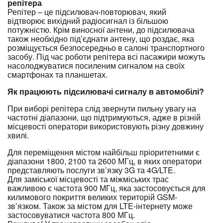
репітера
Репітер – це підсилювач-повторювач, який
відтворює вихідний радіосигнал із більшою
потужністю. Крім виносної антени, до підсилювача
також необхідно під’єднати антену, що роздає, яка
розміщується безпосередньо в салоні транспортного
засобу. Під час роботи репітера всі пасажири можуть
насолоджуватися посиленим сигналом на своїх
смартфонах та планшетах.
Як працюють підсилювачі сигналу в автомобілі?
При виборі репітера слід звернути пильну увагу на
частотні діапазони, що підтримуються, адже в різній
місцевості оператори використовують різну довжину
хвилі.
Для переміщення містом найбільш пріоритетними є
діапазони 1800, 2100 та 2600 МГц, в яких оператори
представляють послуги зв’язку 3G та 4G/LTE.
Для заміської місцевості та міжміських трас
важливою є частота 900 МГц, яка застосовується для
килимового покриття великих територій GSM-
зв’язком. Також за містом для LTE-інтернету може
застосовуватися частота 800 МГц.