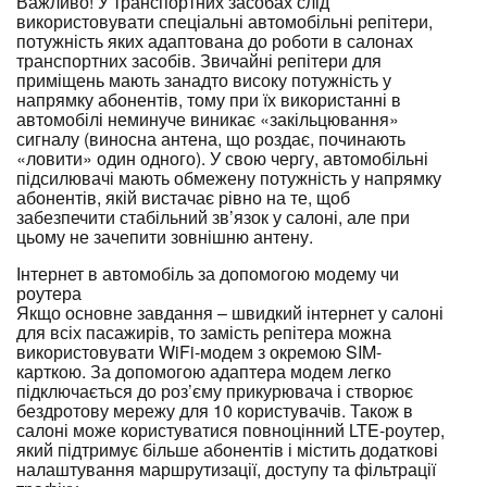
Важливо! У транспортних засобах слід
використовувати спеціальні автомобільні репітери,
потужність яких адаптована до роботи в салонах
транспортних засобів. Звичайні репітери для
приміщень мають занадто високу потужність у
напрямку абонентів, тому при їх використанні в
автомобілі неминуче виникає «закільцювання»
сигналу (виносна антена, що роздає, починають
«ловити» один одного). У свою чергу, автомобільні
підсилювачі мають обмежену потужність у напрямку
абонентів, якій вистачає рівно на те, щоб
забезпечити стабільний зв’язок у салоні, але при
цьому не зачепити зовнішню антену.
Інтернет в автомобіль за допомогою модему чи
роутера
Якщо основне завдання – швидкий інтернет у салоні
для всіх пасажирів, то замість репітера можна
використовувати WiFi-модем з окремою SIM-
карткою. За допомогою адаптера модем легко
підключається до роз’єму прикурювача і створює
бездротову мережу для 10 користувачів. Також в
салоні може користуватися повноцінний LTE-роутер,
який підтримує більше абонентів і містить додаткові
налаштування маршрутизації, доступу та фільтрації