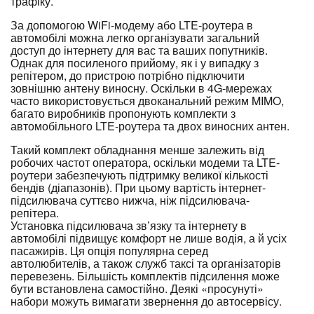
трафіку.
За допомогою WiFi-модему або LTE-роутера в
автомобілі можна легко організувати загальний
доступ до інтернету для вас та ваших попутників.
Однак для посиленого прийому, як і у випадку з
репітером, до пристрою потрібно підключити
зовнішню антену виносну. Оскільки в 4G-мережах
часто використовується двоканальний режим MIMO,
багато виробників пропонують комплекти з
автомобільного LTE-роутера та двох виносних антен.
Такий комплект обладнання менше залежить від
робочих частот оператора, оскільки модеми та LTE-
роутери забезпечують підтримку великої кількості
бендів (діапазонів). При цьому вартість інтернет-
підсилювача суттєво нижча, ніж підсилювача-
репітера.
Установка підсилювача зв’язку та інтернету в
автомобілі підвищує комфорт не лише водія, а й усіх
пасажирів. Ця опція популярна серед
автолюбителів, а також служб таксі та організаторів
перевезень. Більшість комплектів підсилення може
бути встановлена ​​самостійно. Деякі «просунуті»
набори можуть вимагати звернення до автосервісу.