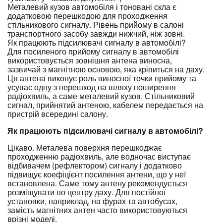
Металевий кузов автомобіля і тоновані скла є
додатковою перешкодою для проходження
стільникового сигналу. Рівень прийому в салоні
транспортного засобу завжди нижчий, ніж зовні.
Як працюють підсилювачі сигналу в автомобілі?
Для посиленого прийому сигналу в автомобілі
використовується зовнішня антена виносна,
зазвичай з магнітною основою, яка кріпиться на даху.
Ця антена виконує роль виносної точки прийому та
усуває одну з перешкод на шляху поширення
радіохвиль, а саме металевий кузов. Стільниковий
сигнал, прийнятий антеною, кабелем передається на
пристрій всередині салону.
Як працюють підсилювачі сигналу в автомобілі?
Цікаво. Металева поверхня перешкоджає
проходженню радіохвиль, але водночас виступає
відбивачем (рефлектором) сигналу і додатково
підвищує коефіцієнт посилення антени, що у неї
встановлена. Саме тому антену рекомендується
розміщувати по центру даху. Для постійної
установки, наприклад, на фурах та автобусах,
замість магнітних антен часто використовуються
врізні моделі.