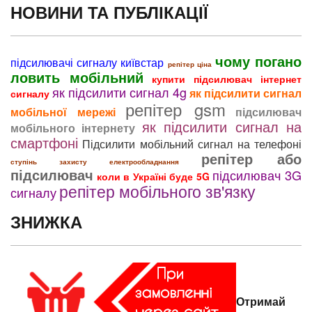
НОВИНИ ТА ПУБЛІКАЦІЇ
чому погано
підсилювачі сигналу київстар
репітер ціна
ловить мобільний
купити підсилювач інтернет
як підсилити сигнал 4g
як підсилити сигнал
сигналу
репітер gsm
мобільної мережі
підсилювач
як підсилити сигнал на
мобільного інтернету
смартфоні
Підсилити мобільний сигнал на телефоні
репітер або
ступінь захисту електрообладнання
підсилювач
підсилювач 3G
коли в Україні буде 5G
репітер мобільного зв'язку
сигналу
ЗНИЖКА
Отримай