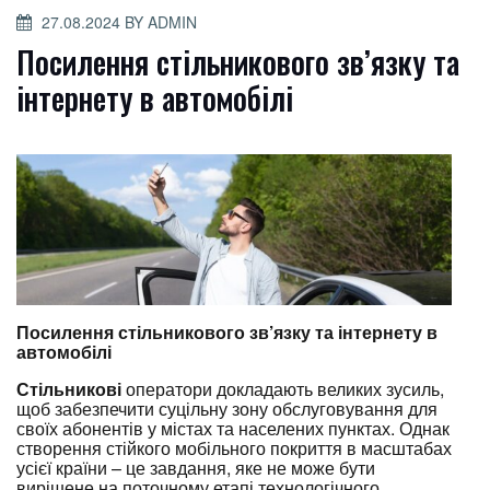
POSTED
27.08.2024
BY
ADMIN
ON
Посилення стільникового зв’язку та
інтернету в автомобілі
Посилення стільникового зв’язку та інтернету в
автомобілі
Стільникові
оператори докладають великих зусиль,
щоб забезпечити суцільну зону обслуговування для
своїх абонентів у містах та населених пунктах. Однак
створення стійкого мобільного покриття в масштабах
усієї країни – це завдання, яке не може бути
вирішене на поточному етапі технологічного