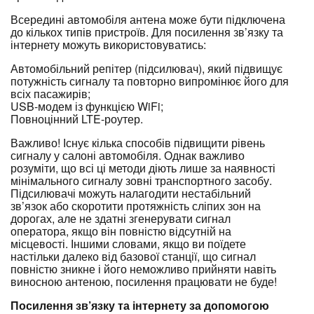
Всередині автомобіля антена може бути підключена
до кількох типів пристроїв. Для посилення зв’язку та
інтернету можуть використовуватись:
Автомобільний репітер (підсилювач), який підвищує
потужність сигналу та повторно випромінює його для
всіх пасажирів;
USB-модем із функцією WiFi;
Повноцінний LTE-роутер.
Важливо! Існує кілька способів підвищити рівень
сигналу у салоні автомобіля. Однак важливо
розуміти, що всі ці методи діють лише за наявності
мінімального сигналу зовні транспортного засобу.
Підсилювачі можуть налагодити нестабільний
зв’язок або скоротити протяжність сліпих зон на
дорогах, але не здатні згенерувати сигнал
оператора, якщо він повністю відсутній на
місцевості. Іншими словами, якщо ви поїдете
настільки далеко від базової станції, що сигнал
повністю зникне і його неможливо прийняти навіть
виносною антеною, посилення працювати не буде!
Посилення зв’язку та інтернету за допомогою