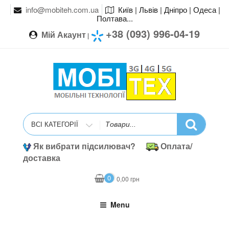
info@mobiteh.com.ua
Київ | Львів | Дніпро | Одеса |
Полтава...
+38 (093) 996-04-19
Мій Акаунт
|
Search
for
Як вибрати підсилювач?
Оплата/
доставка
0
0,00
грн
Menu