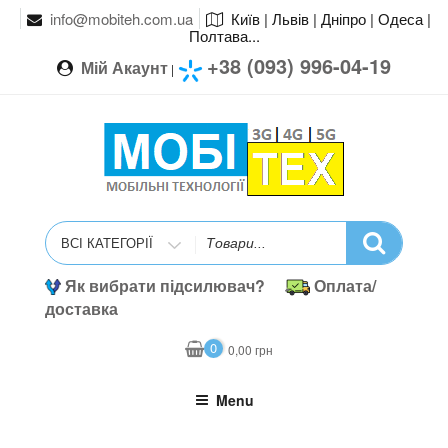
info@mobiteh.com.ua
Київ | Львів | Дніпро | Одеса |
Полтава...
+38 (093) 996-04-19
Мій Акаунт
|
Search
for
Як вибрати підсилювач?
Оплата/
доставка
0
0,00
грн
Menu