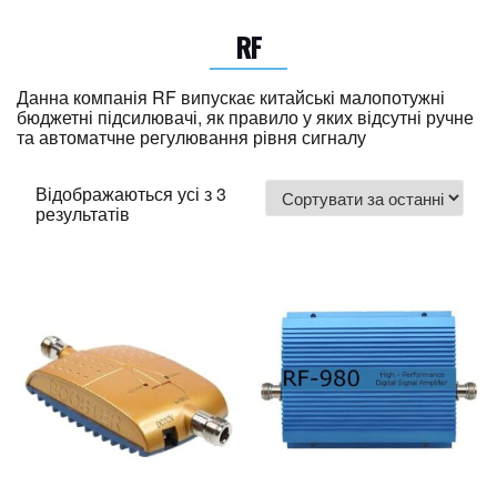
RF
Данна компанія RF випускає китайські малопотужні
бюджетні підсилювачі, як правило у яких відсутні ручне
та автоматчне регулювання рівня сигналу
Відображаються усі з 3
Sorted
результатів
by
latest