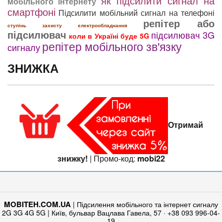
як підсилити сигнал на
мобільного інтернету
смартфоні
Підсилити мобільний сигнал на телефоні
репітер або
ступінь захисту електрообладнання
підсилювач
підсилювач 3G
коли в Україні буде 5G
репітер мобільного зв'язку
сигналу
ЗНИЖКА
Отримай
знижку!
| Промо-код:
mobi22
MOBITEH.COM.UA
| Підсилення мобільного та інтернет сигналу
2G 3G 4G 5G | Київ, бульвар Вацлава Гавела, 57 · +38 093 996-04-
19