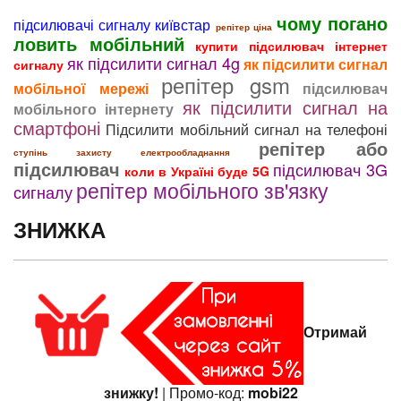
чому погано
підсилювачі сигналу київстар
репітер ціна
ловить мобільний
купити підсилювач інтернет
як підсилити сигнал 4g
як підсилити сигнал
сигналу
репітер gsm
мобільної мережі
підсилювач
як підсилити сигнал на
мобільного інтернету
смартфоні
Підсилити мобільний сигнал на телефоні
репітер або
ступінь захисту електрообладнання
підсилювач
підсилювач 3G
коли в Україні буде 5G
репітер мобільного зв'язку
сигналу
ЗНИЖКА
Отримай
знижку!
| Промо-код:
mobi22