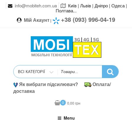
info@mobiteh.com.ua
Київ | Львів | Дніпро | Одеса |
Полтава...
+38 (093) 996-04-19
Мій Акаунт
|
Search
for
Як вибрати підсилювач?
Оплата/
доставка
0
0,00
грн
Menu