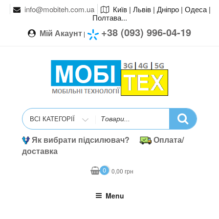
info@mobiteh.com.ua
Київ | Львів | Дніпро | Одеса |
Полтава...
+38 (093) 996-04-19
Мій Акаунт
|
Search
for
Як вибрати підсилювач?
Оплата/
доставка
0
0,00
грн
Menu