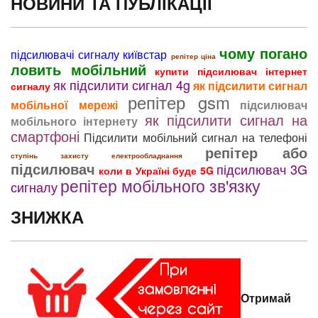
НОВИНИ ТА ПУБЛІКАЦІЇ
чому погано
підсилювачі сигналу київстар
репітер ціна
ловить мобільний
купити підсилювач інтернет
як підсилити сигнал 4g
як підсилити сигнал
сигналу
репітер gsm
мобільної мережі
підсилювач
як підсилити сигнал на
мобільного інтернету
смартфоні
Підсилити мобільний сигнал на телефоні
репітер або
ступінь захисту електрообладнання
підсилювач
підсилювач 3G
коли в Україні буде 5G
репітер мобільного зв'язку
сигналу
ЗНИЖКА
Отримай