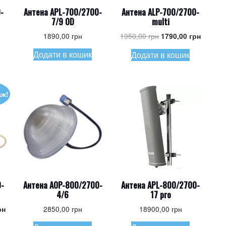
-
Антена APL-700/2700-
Антена ALP-700/2700-
7/9 OD
multi
Оригінальна
Поточн
1890,00
грн
1950,00
грн
1790,00
грн
ціна:
ціна:
Додати в кошик
Додати в кошик
1950,00 грн.
1790,00
аж!
0-
Антена AOP-800/2700-
Антена APL-800/2700-
4/6
17 pro
на
Поточна
2850,00
грн
18900,00
грн
рн
ціна: