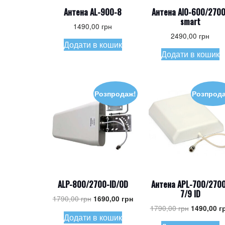
Антена AL-900-8
Антена AIO-600/2700
smart
1490,00
грн
2490,00
грн
Додати в кошик
Додати в кошик
Розпродаж!
Розпрод
ALP-800/2700-ID/OD
Антена APL-700/270
7/9 ID
Оригінальна
Поточна
1790,00
грн
1690,00
грн
Оригіналь
ціна:
ціна:
1790,00
грн
1490,00
г
Додати в кошик
ціна:
1790,00 грн.
1690,00 грн.