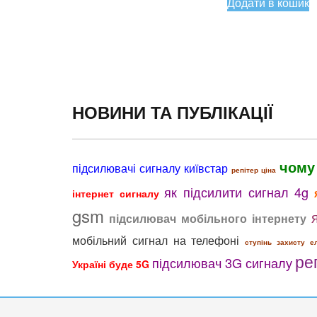
Додати в кошик
1790,00 гр
НОВИНИ ТА ПУБЛІКАЦІЇ
чому
підсилювачі сигналу київстар
репітер ціна
як підсилити сигнал 4g
інтернет сигналу
gsm
підсилювач мобільного інтернету
мобільний сигнал на телефоні
ступінь захисту е
ре
підсилювач 3G сигналу
Україні буде 5G