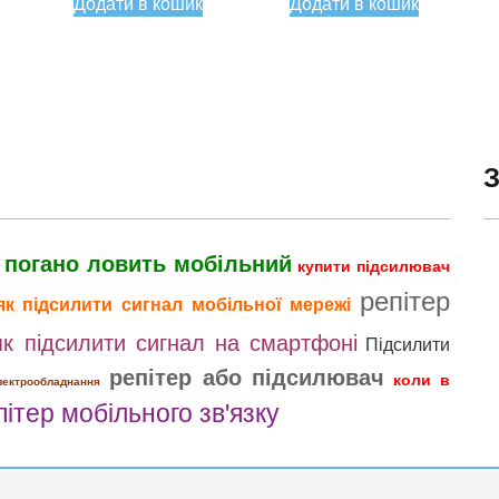
Додати в кошик
Додати в кошик
н.
1490,00 грн.
 погано ловить мобільний
купити підсилювач
репітер
як підсилити сигнал мобільної мережі
як підсилити сигнал на смартфоні
Підсилити
репітер або підсилювач
коли в
лектрообладнання
пітер мобільного зв'язку