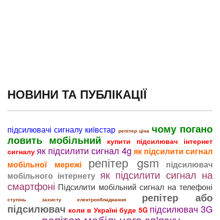
НОВИНИ ТА ПУБЛІКАЦІЇ
чому погано
підсилювачі сигналу київстар
репітер ціна
ловить мобільний
купити підсилювач інтернет
як підсилити сигнал 4g
як підсилити сигнал
сигналу
репітер gsm
мобільної мережі
підсилювач
як підсилити сигнал на
мобільного інтернету
смартфоні
Підсилити мобільний сигнал на телефоні
репітер або
ступінь захисту електрообладнання
підсилювач
підсилювач 3G
коли в Україні буде 5G