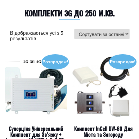
КОМПЛЕКТИ 3G ДО 250 М.КВ.
Відображаються усі з 5
Sorted
результатів
by
latest
Розпродаж!
Розпродаж!
Суперціна Універсальний
Комплект InCell DW-60 Для
Комплект для Зв’язку +
Міста та Загороду