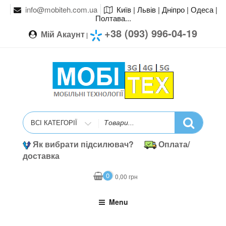
info@mobiteh.com.ua
Київ | Львів | Дніпро | Одеса |
Полтава...
+38 (093) 996-04-19
Мій Акаунт
|
Search
for
Як вибрати підсилювач?
Оплата/
доставка
0
0,00
грн
Menu