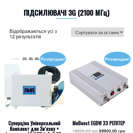
ПІДСИЛЮВАЧІ 3G (2100 МГц)
Відображаються усі з
Sorted
12 результатів
by
latest
Розпродаж!
Розпродаж!
Суперціна Універсальний
MeBoost EGDW 33 РЕПІТЕР
Комплект для Зв’язку +
Оригінальна
Пот
78000,00
грн
69900,00
грн