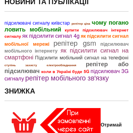
НОВИНИ ТА ПУБЛІКАЦІЇ
чому погано
підсилювачі сигналу київстар
репітер ціна
ловить мобільний
купити підсилювач інтернет
як підсилити сигнал 4g
як підсилити сигнал
сигналу
репітер gsm
мобільної мережі
підсилювач
як підсилити сигнал на
мобільного інтернету
смартфоні
Підсилити мобільний сигнал на телефоні
репітер або
ступінь захисту електрообладнання
підсилювач
підсилювач 3G
коли в Україні буде 5G
репітер мобільного зв'язку
сигналу
ЗНИЖКА
Отримай