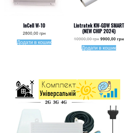
InCell W-10
Lintratek KW-GDW SMART
(NEW CHIP 2024)
2800,00
грн
Оригінальна
Пото
10900,00
грн
9900,00
грн
Додати в кошик
ціна:
ціна:
10900,00 грн.
9900
Додати в кошик