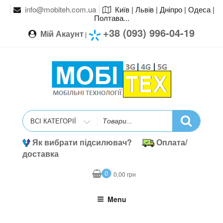
info@mobiteh.com.ua
Київ | Львів | Дніпро | Одеса |
Полтава...
+38 (093) 996-04-19
Мій Акаунт
|
Search
for
Як вибрати підсилювач?
Оплата/
доставка
0
0,00
грн
Menu