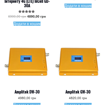
Інтернету 4G (LTE) InCell GD-
ціна:
ціна
78000,00 грн.
6990
Додати в кошик
30A
Оригінальна
Поточна
6900,00
грн
4890,00
грн
Оцінено в
ціна:
ціна:
5.00
з 5
6900,00 грн.
4890,00 грн.
Додати в кошик
Amplitek DW-30
Amplitek GW-30
4980,00
грн
4820,00
грн
Додати в кошик
Додати в кошик