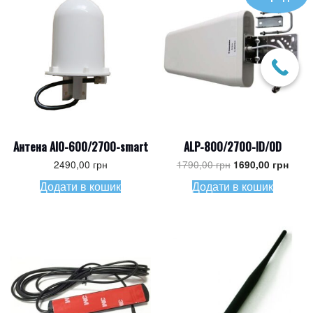
Антена AIO-600/2700-smart
ALP-800/2700-ID/OD
Оригінальна
Пото
2490,00
грн
1790,00
грн
1690,00
грн
ціна:
ціна:
1790,00 грн.
1690,
Додати в кошик
Додати в кошик