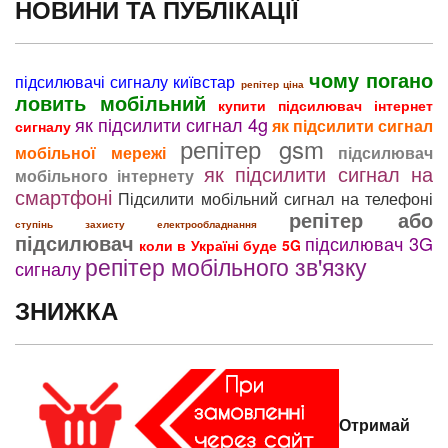
НОВИНИ ТА ПУБЛІКАЦІЇ
чому погано
підсилювачі сигналу київстар
репітер ціна
ловить мобільний
купити підсилювач інтернет
як підсилити сигнал 4g
як підсилити сигнал
сигналу
репітер gsm
мобільної мережі
підсилювач
як підсилити сигнал на
мобільного інтернету
смартфоні
Підсилити мобільний сигнал на телефоні
репітер або
ступінь захисту електрообладнання
підсилювач
підсилювач 3G
коли в Україні буде 5G
репітер мобільного зв'язку
сигналу
ЗНИЖКА
Отримай