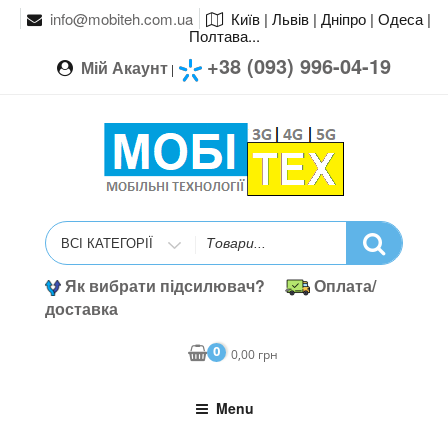
info@mobiteh.com.ua
Київ | Львів | Дніпро | Одеса |
Полтава...
+38 (093) 996-04-19
Мій Акаунт
|
Search
for
Як вибрати підсилювач?
Оплата/
доставка
0
0,00
грн
Menu