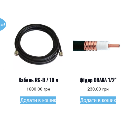
аж!
Кабель RG-8 / 10 м
Фідер DRAKA 1/2″
гінальна
1600,00
грн
230,00
грн
:
очна
Додати в кошик
Додати в кошик
0,00 грн.
:
00,00 грн.