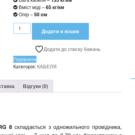
Вміст міді –
65 кг/км
Опір –
50 ом
Кабель
Додати в кошик
RG
8
кількість
Додати до списку бажань
Порівняти
Категорія:
КАБЕЛЯ
ставка
Відгуки (0)
складається з одножильного провідника,
RG 8