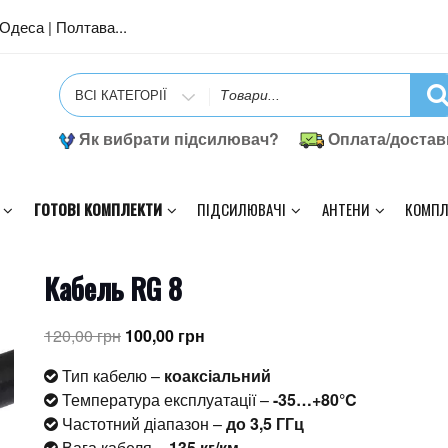
| Одеса | Полтава...
Search
for
Як вибрати підсилювач?
Оплата/достав
ГОТОВІ КОМПЛЕКТИ
ПІДСИЛЮВАЧІ
АНТЕНИ
КОМПЛ
Кабель RG 8
Оригінальна
Поточна
120,00
грн
100,00
грн
ціна:
ціна:
Тип кабелю –
коаксіальний
120,00 грн.
100,00 грн.
Температура експлуатації –
-35…+80°C
Частотний діапазон –
до 3,5 ГГц
Вага кабеля –
135 кг/км