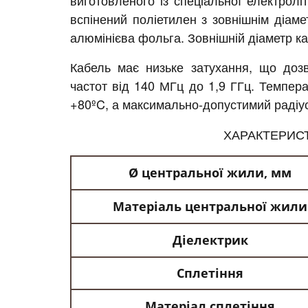
виготовленого із спеціальної електролі
вспінений поліетилен з зовнішнім діаме
алюмінієва фольга. Зовнішній діаметр к
Кабель має низьке затухання, що доз
частот від 140 МГц до 1,9 ГГц. Темпер
+80ºC, а максимально-допустимий радіу
ХАРАКТЕРИС
Ø центральної жили,
мм
Матеріаль центральної жили
Діелектрик
Сплетіння
Матеріал сплетіння