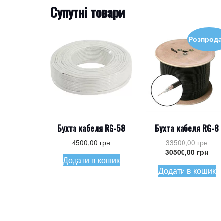
Супутні товари
Розпрод
Бухта кабеля RG-58
Бухта кабеля RG-8
Ори
4500,00
грн
33500,00
грн
ціна
Пот
30500,00
грн
Додати в кошик
3350
ціна
Додати в кошик
305