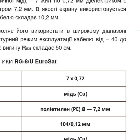
тичної міді, – 7 жил по 0,72 мм Діелектриком є
тром 7,2 мм. В якості екрану використовується
абелю складає 10,2 мм.
воляє його використати в широкому діапазоні
атурний режим експлуатації кабелю від – 40 до
с вигину
складає 50 см.
R
изг
ТИКИ
RG-8/U EuroSat
7 x 0,72
мідь (Cu)
поліетилен (PE) Ø — 7,2 мм
104/0,12 мм
мідь (Cu)