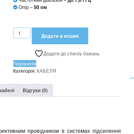
Опір –
50 ом
Фідер
Додати в кошик
DRAKA
1/2"
кількість
Додати до списку бажань
Порівняти
Категорія:
КАБЕЛЯ
кабелі
Відгуки (0)
ективним провідником в системах підсилення