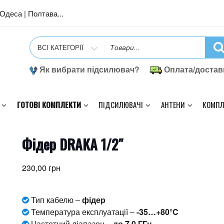
| Одеса | Полтава...
Search
for
Як вибрати підсилювач?
Оплата/достав
ГОТОВІ КОМПЛЕКТИ
ПІДСИЛЮВАЧІ
АНТЕНИ
КОМПЛ
Фідер DRAKA 1/2″
230,00
грн
Тип кабелю –
фідер
Температура експлуатації –
-35…+80°C
Частотний діапазон –
до 7,0 ГГц