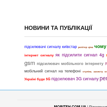
НОВИНИ ТА ПУБЛІКАЦІЇ
чому
підсилювачі сигналу київстар
репітер ціна
як підсилити сигнал 4g
інтернет сигналу
gsm
підсилювач мобільного інтернету
мобільний сигнал на телефоні
ступінь захисту е
ре
підсилювач 3G сигналу
Україні буде 5G
MOBITEH.COM.UA
| Підсилення