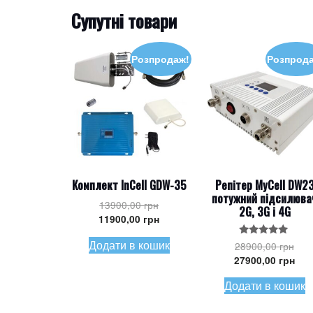
Супутні товари
Розпродаж!
Розпрод
Комплект InCell GDW-35
Репітер MyCell DW2
потужний підсилюва
Оригінальна
13900,00
грн
2G, 3G і 4G
ціна:
Поточна
11900,00
грн
13900,00 грн.
ціна:
Додати в кошик
Ори
Оцінено в
28900,00
грн
11900,00 грн.
5.00
ціна
Пот
27900,00
грн
з 5
2890
ціна
Додати в кошик
279