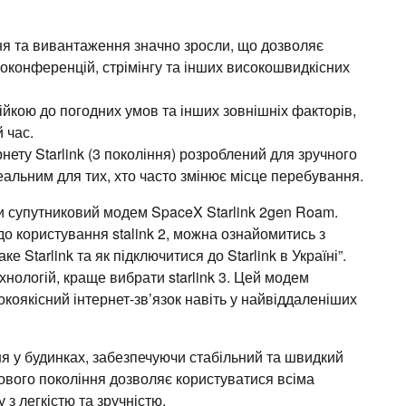
я та вивантаження значно зросли, що дозволяє
оконференцій, стрімінгу та інших високошвидкісних
ійкою до погодних умов та інших зовнішніх факторів,
 час.
нету Starlink (3 покоління) розроблений для зручного
альним для тих, хто часто змінює місце перебування.
ти супутниковий модем SpaceX Starlink 2gen Roam.
о користування stalink 2, можна ознайомитись з
 Starlink та як підключитися до Starlink в Україні”.
нологій, краще вибрати starlink 3. Цей модем
сокоякісний інтернет-зв’язок навіть у найвіддаленіших
я у будинках, забезпечуючи стабільний та швидкий
 нового покоління дозволяє користуватися всіма
з легкістю та зручністю.