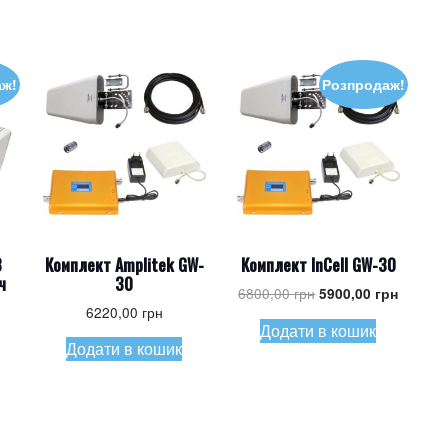
аж!
Розпродаж!
3
Комплект Amplitek GW-
Комплект InCell GW-30
ч
30
Оригінальна
Поточн
6800,00
грн
5900,00
грн
6220,00
грн
ціна:
ціна:
Додати в кошик
6800,00 грн.
5900,00
Додати в кошик
гінальна
:
очна
0,00 грн.
:
00,00 грн.