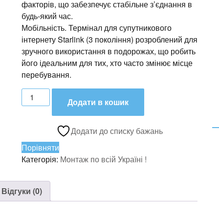
факторів, що забезпечує стабільне з’єднання в
будь-який час.
Мобільність. Термінал для супутникового
інтернету Starlink (3 покоління) розроблений для
зручного використання в подорожах, що робить
його ідеальним для тих, хто часто змінює місце
перебування.
Супутниковий
Додати в кошик
модем
Starlink
Gen3
Додати до списку бажань
Standard
Порівняти
Kit
Категорія:
Монтаж по всій Україні !
кількість
Відгуки (0)