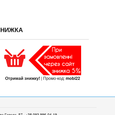
ЗНИЖКА
Отримай знижку!
| Промо-код:
mobi22
ва Гавела, 57 · +38 093 996-04-19