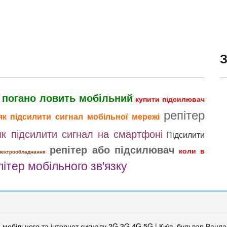
 погано ловить мобільний
купити підсилювач
репітер
як підсилити сигнал мобільної мережі
як підсилити сигнал на смартфоні
Підсилити
репітер або підсилювач
коли в
лектрообладнання
пітер мобільного зв'язку
 мобільного та інтернет сигналу 2G 3G 4G 5G | Київ, бульвар Вацла