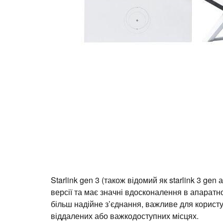
Starlink gen 3 (також відомий як starlink 3 gen
версії та має значні вдосконалення в апарат
більш надійне з’єднання, важливе для користув
віддалених або важкодоступних місцях.