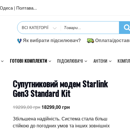
| Одеса | Полтава...
Search
for
Як вибрати підсилювач?
Оплата/достав
ГОТОВІ КОМПЛЕКТИ
ПІДСИЛЮВАЧІ
АНТЕНИ
КОМПЛ
Супутниковий модем Starlink
Gen3 Standard Kit
Оригінальна
Поточна
19299,00
грн
18299,00
грн
ціна:
ціна:
Збільшена надійність. Система стала більш
19299,00 грн.
18299,00 грн.
стійкою до погодних умов та інших зовнішніх