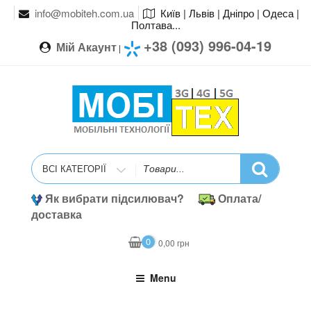
info@mobiteh.com.ua
Київ | Львів | Дніпро | Одеса |
Полтава...
+38 (093) 996-04-19
Мій Акаунт
|
Search
for
Як вибрати підсилювач?
Оплата/
доставка
0
0,00
грн
Menu