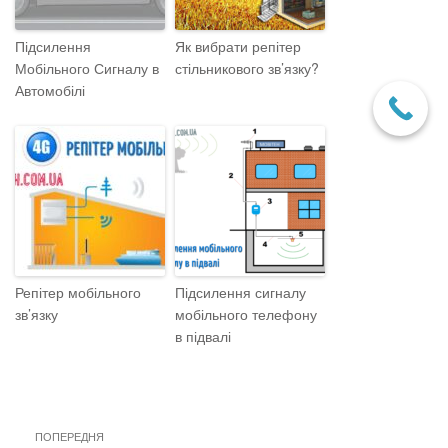
Підсилення
Як вибрати репітер
Мобільного Сигналу в
стільникового зв’язку?
Автомобілі
Репітер мобільного
Підсилення сигналу
зв’язку
мобільного телефону
в підвалі
Навігація
Previous
ПОПЕРЕДНЯ
записів