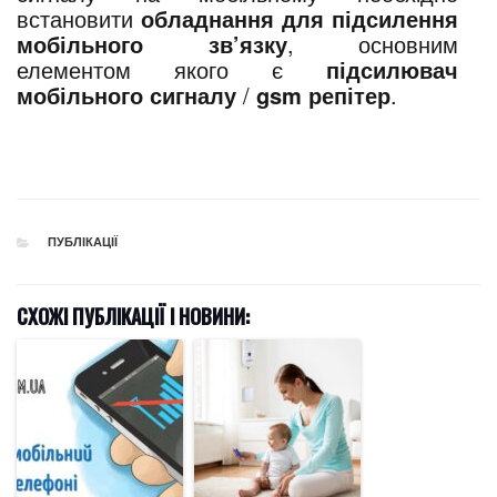
встановити
обладнання для підсилення
мобільного зв’язку
, основним
елементом якого є
підсилювач
мобільного сигналу
/
gsm репітер
.
CATEGORIES
ПУБЛІКАЦІЇ
СХОЖІ ПУБЛІКАЦІЇ І НОВИНИ: