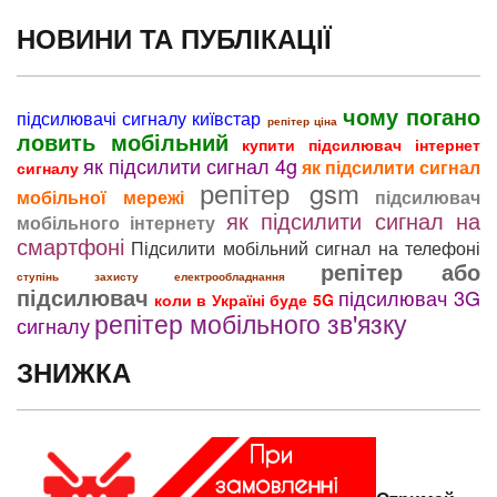
НОВИНИ ТА ПУБЛІКАЦІЇ
чому погано
підсилювачі сигналу київстар
репітер ціна
ловить мобільний
купити підсилювач інтернет
як підсилити сигнал 4g
як підсилити сигнал
сигналу
репітер gsm
мобільної мережі
підсилювач
як підсилити сигнал на
мобільного інтернету
смартфоні
Підсилити мобільний сигнал на телефоні
репітер або
ступінь захисту електрообладнання
підсилювач
підсилювач 3G
коли в Україні буде 5G
репітер мобільного зв'язку
сигналу
ЗНИЖКА