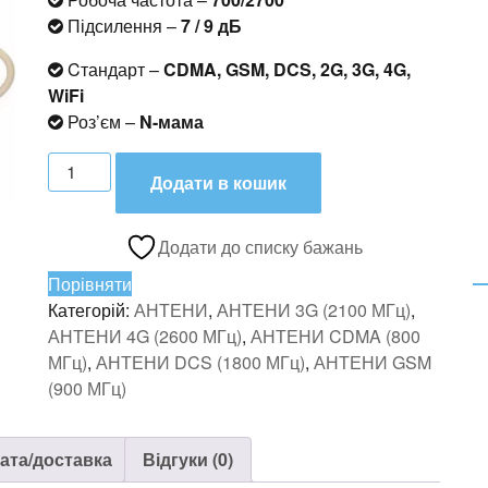
Підсилення –
7 / 9 дБ
Cтандарт –
CDMA, GSM, DCS, 2G, 3G, 4G,
WiFi
Роз’єм –
N-мама
Антена
Додати в кошик
APL-
700/2700-
7/9
Додати до списку бажань
ID
Порівняти
кількість
Категорій:
АНТЕНИ
,
АНТЕНИ 3G (2100 МГц)
,
АНТЕНИ 4G (2600 МГц)
,
АНТЕНИ CDMA (800
МГц)
,
АНТЕНИ DCS (1800 МГц)
,
АНТЕНИ GSM
(900 МГц)
ата/доставка
Відгуки (0)