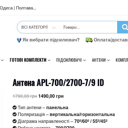
| Одеса | Полтава...
Search
for
Як вибрати підсилювач?
Оплата/достав
ГОТОВІ КОМПЛЕКТИ
ПІДСИЛЮВАЧІ
АНТЕНИ
КОМПЛ
Антена APL-700/2700-7/9 ID
Оригінальна
Поточна
1790,00
грн
1490,00
грн
ціна:
ціна:
Тип антени –
панельна
1790,00 грн.
1490,00 грн.
Поляризація –
вертикальна/горизонтальна
Діаграма направленості –
70º/60º / 55º/45º
Робоча частота –
700/2700