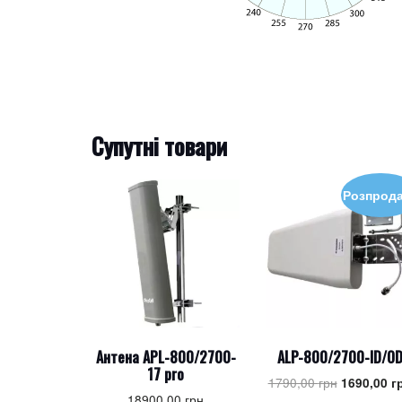
Супутні товари
Розпрод
Антена APL-800/2700-
ALP-800/2700-ID/O
17 pro
Оригіналь
1790,00
грн
1690,00
г
18900,00
грн
ціна: