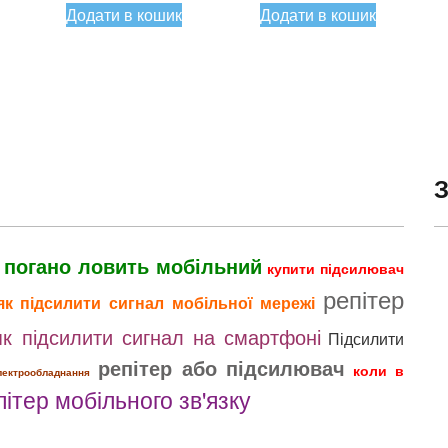
Додати в кошик
Додати в кошик
н.
1690,00 грн.
 погано ловить мобільний
купити підсилювач
репітер
як підсилити сигнал мобільної мережі
як підсилити сигнал на смартфоні
Підсилити
репітер або підсилювач
коли в
лектрообладнання
пітер мобільного зв'язку