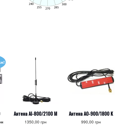
аж!
D
Антена AI-800/2100 M
Антена AO-900/1800 K
на
Поточна
1350,00
грн
990,00
грн
рн
ціна: