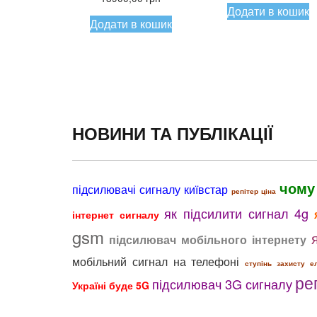
Додати в кошик
1790,00 гр
Додати в кошик
НОВИНИ ТА ПУБЛІКАЦІЇ
чому
підсилювачі сигналу київстар
репітер ціна
як підсилити сигнал 4g
інтернет сигналу
gsm
підсилювач мобільного інтернету
мобільний сигнал на телефоні
ступінь захисту е
ре
підсилювач 3G сигналу
Україні буде 5G