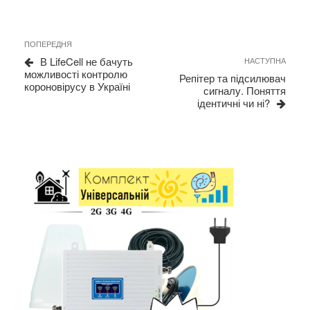
Навігація
Previous
ПОПЕРЕДНЯ
записів
Post
Next
В LifeCell не бачуть
НАСТУПНА
Post
можливості контролю
Репітер та підсилювач
короновірусу в Україні
сигналу. Поняття
ідентичні чи ні?