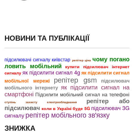
НОВИНИ ТА ПУБЛІКАЦІЇ
чому погано
підсилювачі сигналу київстар
репітер ціна
ловить мобільний
купити підсилювач інтернет
як підсилити сигнал 4g
як підсилити сигнал
сигналу
репітер gsm
мобільної мережі
підсилювач
як підсилити сигнал на
мобільного інтернету
смартфоні
Підсилити мобільний сигнал на телефоні
репітер або
ступінь захисту електрообладнання
підсилювач
підсилювач 3G
коли в Україні буде 5G
репітер мобільного зв'язку
сигналу
ЗНИЖКА