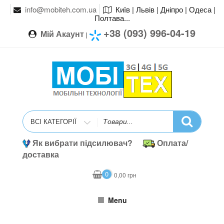
info@mobiteh.com.ua
Київ | Львів | Дніпро | Одеса |
Полтава...
+38 (093) 996-04-19
Мій Акаунт
|
Search
for
Як вибрати підсилювач?
Оплата/
доставка
0
0,00
грн
Menu