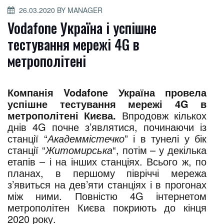
POSTED
26.03.2020
BY
MANAGER
ON
Vodafone Україна і успішне
тестування мережі 4G в
метрополітені
Компанія Vodafone Україна провела
успішне тестування мережі 4G в
метрополітені Києва.
Впродовж кількох
днів 4G почне з’являтися, починаючи із
станції “
Академмістечко
” і в тунелі у бік
станції “
Житомирська
“, потім – у декілька
етапів – і на інших станціях. Всього ж, по
планах, в першому півріччі мережа
з’явиться на дев’яти станціях і в прогонах
між ними. Повністю 4G інтернетом
метрополітен Києва покриють до кінця
2020 року.