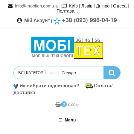
info@mobiteh.com.ua
Київ | Львів | Дніпро | Одеса |
Полтава...
+38 (093) 996-04-19
Мій Акаунт
|
Search
for
Як вибрати підсилювач?
Оплата/
доставка
0
0,00
грн
Menu