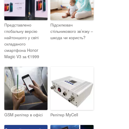
Представлено
Підсилювач
глобальну версію
стільникового зв’язку –
найтоншого у світі
шкода чи користь?
складаного
смартфона Honor
Magic V3 за €1999
GSM репітер в офісі
Репітер MyCell