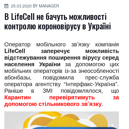
POSTED
25.03.2020
BY
MANAGER
ON
В LifeCell не бачуть можливості
контролю короновірусу в Україні
Оператор мобільного зв’язку компанія
LifeCell заперечує можливість
відстежування поширення вірусу серед
населення України
за допомогою цих
мобільних операторів із-за знеособленості
абонбазы, повідомила прес-служба
оператора агентству “Інтерфакс-Україна”.
Раніше в ЗМІ повідомлялося, що
Карантин перевірятимуть за
допомогою стільникового зв’язку
.