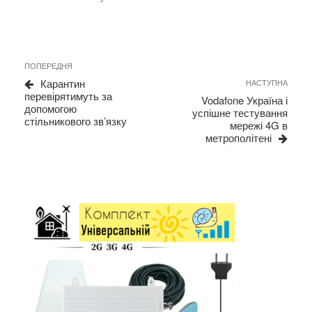
Навігація
Previous
ПОПЕРЕДНЯ
записів
Post
Next
Карантин
НАСТУПНА
Post
перевірятимуть за
Vodafone Україна і
допомогою
успішне тестування
стільникового зв’язку
мережі 4G в
метрополітені