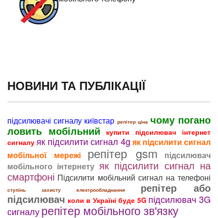
НОВИНИ ТА ПУБЛІКАЦІЇ
чому погано
підсилювачі сигналу київстар
репітер ціна
ловить мобільний
купити підсилювач інтернет
як підсилити сигнал 4g
як підсилити сигнал
сигналу
репітер gsm
мобільної мережі
підсилювач
як підсилити сигнал на
мобільного інтернету
смартфоні
Підсилити мобільний сигнал на телефоні
репітер або
ступінь захисту електрообладнання
підсилювач
підсилювач 3G
коли в Україні буде 5G
репітер мобільного зв'язку
сигналу