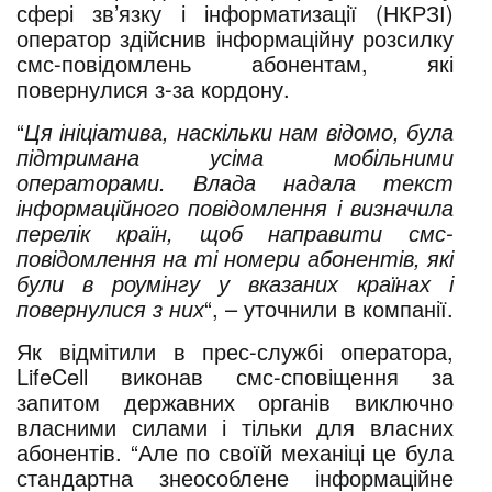
сфері зв’язку і інформатизації (НКРЗІ)
оператор здійснив інформаційну розсилку
смс-повідомлень абонентам, які
повернулися з-за кордону.
“
Ця ініціатива, наскільки нам відомо, була
підтримана усіма мобільними
операторами. Влада надала текст
інформаційного повідомлення і визначила
перелік країн, щоб направити смс-
повідомлення на ті номери абонентів, які
були в роумінгу у вказаних країнах і
повернулися з них
“, – уточнили в компанії.
Як відмітили в прес-службі оператора,
LifeCell виконав смс-сповіщення за
запитом державних органів виключно
власними силами і тільки для власних
абонентів. “Але по своїй механіці це була
стандартна знеособлене інформаційне